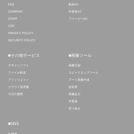
FAQ
動画AC
COMPANY
年賀状AC
STAFF
フリービーAC
CSR
PRIVACY POLICY
SECURITY POLICY
■その他サービス
■画像ツール
デザインソフト
画像圧縮
ファイル転送
コピースタンプツール
アフィリエイト
アート画像作成
クラウド請求書
顔差替
今日の運勢
画像拡大
空置換
切り抜き
■SNS
X Mr.B