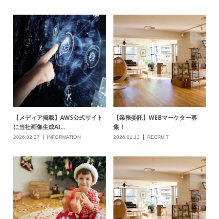
【メディア掲載】AWS公式サイト
【業務委託】WEBマーケター募
に当社画像生成AI...
集！
2026.02.27
INFORMATION
2026.01.13
RECRUIT
年末大感謝セールでプレミアムプ
【正社員】デザイナー募集！
ランがお得！
2025.12.17
INFORMATION
2025.12.09
RECRUIT