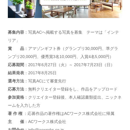
募集内容
：写真ACへ掲載する写真を募集 テーマは「インテ
リア」
賞 品
：アマゾンギフト券（グランプリ30,000円、準グラ
ンプリ20,000円、優秀賞3名10,000円、入賞4名5,000円）
応募期間
：2017年6月27日（火）～ 2017年7月23日（日）
結果発表
：2017年8月25日
選考方法
：写真ACにて審査先行
応募方法
：無料クリエイター登録をし、作品をアップロード
参加資格
：クリエイター登録後、本人確認書類提出、ニックネ
ームを入力した方
著 作 権
：応募作品の著作権はACワークス株式会社に帰属
主 催
：ACワークス株式会社
お問合せ
：info@acworks.co.jp