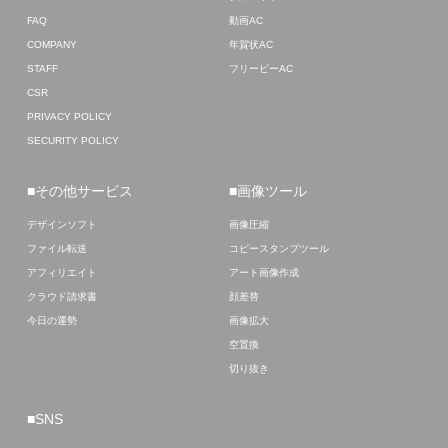
FAQ
動画AC
COMPANY
年賀状AC
STAFF
フリービーAC
CSR
PRIVACY POLICY
SECURITY POLICY
■その他サービス
■画像ツール
デザインソフト
画像圧縮
ファイル転送
コピースタンプツール
アフィリエイト
アート画像作成
クラウド請求書
顔差替
今日の運勢
画像拡大
空置換
切り抜き
■SNS