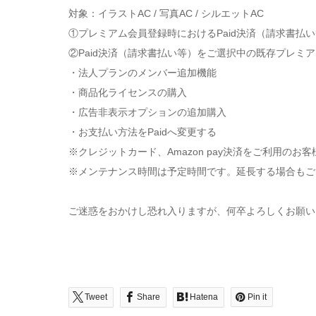
対象：イラストAC / 写真AC / シルエットAC
①プレミアム会員登録時におけるPaid決済（請求書払
②Paid決済（請求書払い等）をご選択中の既存プレミ
・法人プランのメンバー追加機能
・商品化ライセンスの購入
・広告非表示オプションの追加購入
・お支払い方法をPaidへ変更する
※クレジットカード、Amazon pay決済をご利用の
※メンテナンス時間は予定時間です。延長する場合もご
ご迷惑をおかけし恐れ入りますが、何卒よろしくお願い
Tweet
Share
Hatena
Pin it