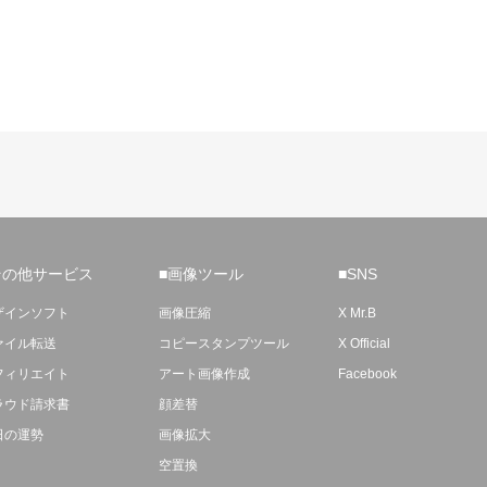
その他サービス
■画像ツール
■SNS
ザインソフト
画像圧縮
X Mr.B
ァイル転送
コピースタンプツール
X Official
フィリエイト
アート画像作成
Facebook
ラウド請求書
顔差替
日の運勢
画像拡大
空置換