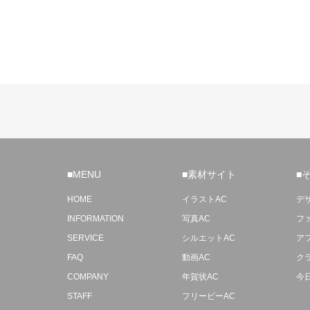
■MENU
■素材サイト
■
HOME
イラストAC
デ
INFORMATION
写真AC
フ
SERVICE
シルエットAC
ア
FAQ
動画AC
ク
COMPANY
年賀状AC
今
STAFF
フリービーAC