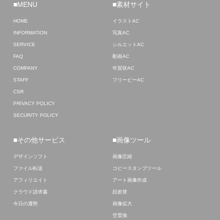
■MENU
■素材サイト
HOME
イラストAC
INFORMATION
写真AC
SERVICE
シルエットAC
FAQ
動画AC
COMPANY
年賀状AC
STAFF
フリービーAC
CSR
PRIVACY POLICY
SECURITY POLICY
■その他サービス
■画像ツール
デザインソフト
画像圧縮
ファイル転送
コピースタンプツール
アフィリエイト
アート画像作成
クラウド請求書
顔差替
今日の運勢
画像拡大
空置換