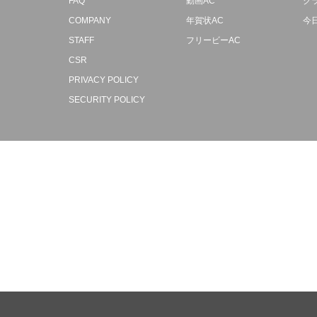
FAQ
動画AC
ク
COMPANY
年賀状AC
今
STAFF
フリービーAC
CSR
PRIVACY POLICY
SECURITY POLICY