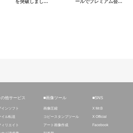
を突破しまし...
ールでプレミアム会...
その他サービス
■画像ツール
■SNS
ザインソフト
画像圧縮
X Mr.B
ァイル転送
コピースタンプツール
X Official
フィリエイト
アート画像作成
Facebook