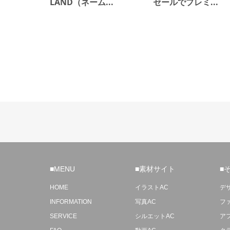
LAND（ネーム...
セールでプレミ...
■MENU
■素材サイト
■
HOME
イラストAC
デ
INFORMATION
写真AC
フ
SERVICE
シルエットAC
ア