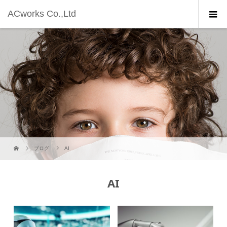
ACworks Co.,Ltd
ブログ
AI
AI